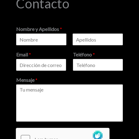
Contacto
Nombre y Apellidos
*
N
A
o
p
Email
*
Teléfono
*
m
e
b
l
r
l
e
i
d
Mensaje
*
o
s